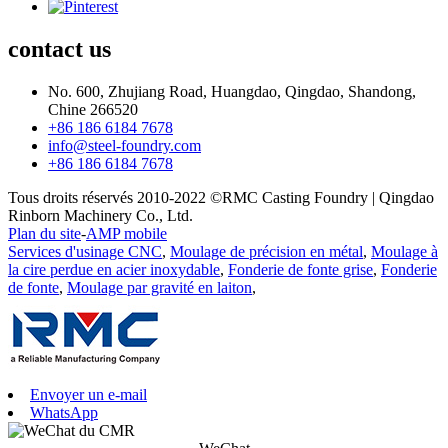
contact
us
No. 600, Zhujiang Road, Huangdao, Qingdao, Shandong,
Chine 266520
+86 186 6184 7678
info@steel-foundry.com
+86 186 6184 7678
Tous droits réservés 2010-2022 ©RMC Casting Foundry | Qingdao
Rinborn Machinery Co., Ltd.
Plan du site
-
AMP mobile
Services d'usinage CNC
,
Moulage de précision en métal
,
Moulage à
la cire perdue en acier inoxydable
,
Fonderie de fonte grise
,
Fonderie
de fonte
,
Moulage par gravité en laiton
,
Envoyer un e-mail
WhatsApp