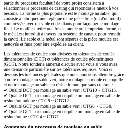
partie du processus facultatif de votre projet consistera à
sélectionner le processus de casting qui répondra le mieux à vos
besoins. La forme la plus populaire est le moulage au sable, qui
consiste à fabriquer une réplique d'une pièce finie (ou d'un motif)
compressée avec du sable et des liants pour façonner le moulage
final. Le motif est retiré une fois le moule ou l'empreinte formé, et
le métal est introduit à travers un système de canaux pour remplir
la cavité. Le sable et le métal sont séparés et la pièce moulée est
nettoyée et finie pour être expédiée au client.
Les tolérances de coulée sont divisées en tolérances de coulée
dimensionnelles (DCT) et tolérances de coulée géométriques
(GCT). Notre fonderie aimerait discuter avec vous si vous avez
une demande particulière sur les tolérances requises. Voici ci-
dessous les tolérances générales que nous pourrions atteindre grâce
à notre moulage au sable vert, notre moulage en moule en coquille
et notre moulage au sable en résine furannique sans cuisson :
✔ Qualité DCT par moulage au sable vert : CTG10 ~ CTG13.
✔ Qualité DCT par moulage en coquille ou moulage en sable de
résine furannique : CTG8 ~ CTG12
✔ Qualité GCT par moulage au sable vert : CTG6 ~ CTG8.
✔ Qualité GCT par moulage en coquille ou moulage en sable de
résine furane : CTG4 ~ CTG7
Avantages du processus de moulage au sable