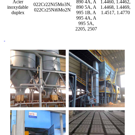
Acier
890 4A, A
1.4460, 1.4462,
022Cr22Ni5Mo3N,
inoxydable
890 5A, A
1.4468, 1.4469,
022Cr25Ni6Mo2N
duplex
995 1B, A
1.4517, 1.4770
995 4A, A
995 5A,
2205, 2507