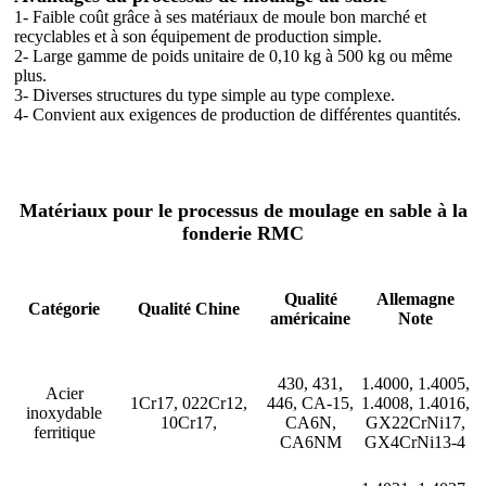
1- Faible coût grâce à ses matériaux de moule bon marché et
recyclables et à son équipement de production simple.
2- Large gamme de poids unitaire de 0,10 kg à 500 kg ou même
plus.
3- Diverses structures du type simple au type complexe.
4- Convient aux exigences de production de différentes quantités.
Matériaux pour le processus de moulage en sable à la
fonderie RMC
Qualité
Allemagne
Catégorie
Qualité Chine
américaine
Note
430, 431,
1.4000, 1.4005,
Acier
1Cr17, 022Cr12,
446, CA-15,
1.4008, 1.4016,
inoxydable
10Cr17,
CA6N,
GX22CrNi17,
ferritique
CA6NM
GX4CrNi13-4