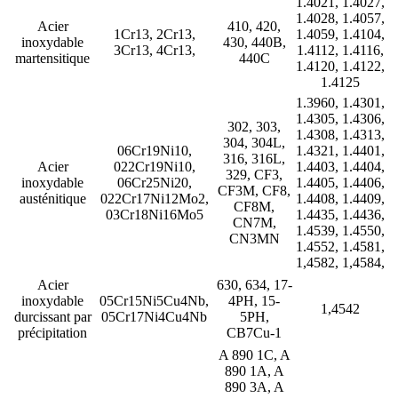
1.4021, 1.4027,
1.4028, 1.4057,
Acier
410, 420,
1Cr13, 2Cr13,
1.4059, 1.4104,
inoxydable
430, 440B,
3Cr13, 4Cr13,
1.4112, 1.4116,
martensitique
440C
1.4120, 1.4122,
1.4125
1.3960, 1.4301,
1.4305, 1.4306,
302, 303,
1.4308, 1.4313,
304, 304L,
06Cr19Ni10,
1.4321, 1.4401,
316, 316L,
Acier
022Cr19Ni10,
1.4403, 1.4404,
329, CF3,
inoxydable
06Cr25Ni20,
1.4405, 1.4406,
CF3M, CF8,
austénitique
022Cr17Ni12Mo2,
1.4408, 1.4409,
CF8M,
03Cr18Ni16Mo5
1.4435, 1.4436,
CN7M,
1.4539, 1.4550,
CN3MN
1.4552, 1.4581,
1,4582, 1,4584,
Acier
630, 634, 17-
inoxydable
05Cr15Ni5Cu4Nb,
4PH, 15-
1,4542
durcissant par
05Cr17Ni4Cu4Nb
5PH,
précipitation
CB7Cu-1
A 890 1C, A
890 1A, A
890 3A, A