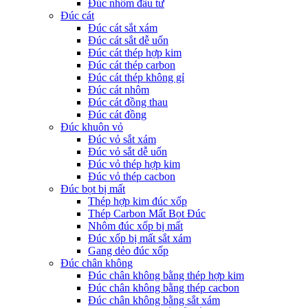
Đúc nhôm đầu tư
Đúc cát
Đúc cát sắt xám
Đúc cát sắt dễ uốn
Đúc cát thép hợp kim
Đúc cát thép carbon
Đúc cát thép không gỉ
Đúc cát nhôm
Đúc cát đồng thau
Đúc cát đồng
Đúc khuôn vỏ
Đúc vỏ sắt xám
Đúc vỏ sắt dễ uốn
Đúc vỏ thép hợp kim
Đúc vỏ thép cacbon
Đúc bọt bị mất
Thép hợp kim đúc xốp
Thép Carbon Mất Bọt Đúc
Nhôm đúc xốp bị mất
Đúc xốp bị mất sắt xám
Gang dẻo đúc xốp
Đúc chân không
Đúc chân không bằng thép hợp kim
Đúc chân không bằng thép cacbon
Đúc chân không bằng sắt xám