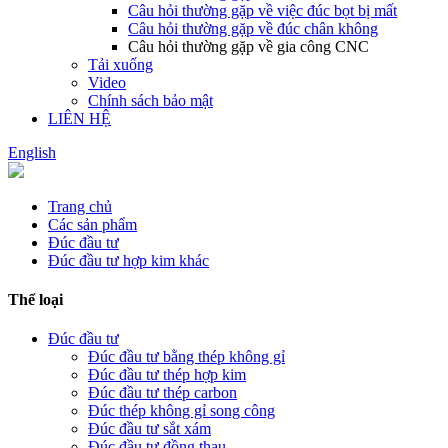
Câu hỏi thường gặp về việc đúc bọt bị mất
Câu hỏi thường gặp về đúc chân không
Câu hỏi thường gặp về gia công CNC
Tải xuống
Video
Chính sách bảo mật
LIÊN HỆ
English
Trang chủ
Các sản phẩm
Đúc đầu tư
Đúc đầu tư hợp kim khác
Thể loại
Đúc đầu tư
Đúc đầu tư bằng thép không gỉ
Đúc đầu tư thép hợp kim
Đúc đầu tư thép carbon
Đúc thép không gỉ song công
Đúc đầu tư sắt xám
Đúc đầu tư đồng thau