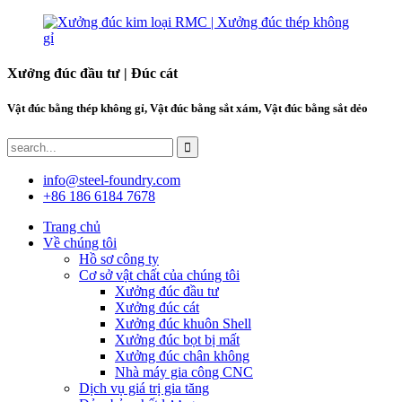
Xưởng đúc đầu tư | Đúc cát
Vật đúc bằng thép không gỉ, Vật đúc bằng sắt xám, Vật đúc bằng sắt dẻo
info@steel-foundry.com
+86 186 6184 7678
Trang chủ
Về chúng tôi
Hồ sơ công ty
Cơ sở vật chất của chúng tôi
Xưởng đúc đầu tư
Xưởng đúc cát
Xưởng đúc khuôn Shell
Xưởng đúc bọt bị mất
Xưởng đúc chân không
Nhà máy gia công CNC
Dịch vụ giá trị gia tăng