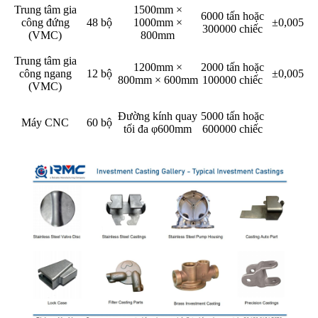
Trung tâm gia
1500mm ×
6000 tấn hoặc
công đứng
48 bộ
1000mm ×
±0,005
300000 chiếc
(VMC)
800mm
Trung tâm gia
1200mm ×
2000 tấn hoặc
công ngang
12 bộ
±0,005
800mm × 600mm
100000 chiếc
(VMC)
Đường kính quay
5000 tấn hoặc
Máy CNC
60 bộ
tối đa φ600mm
600000 chiếc