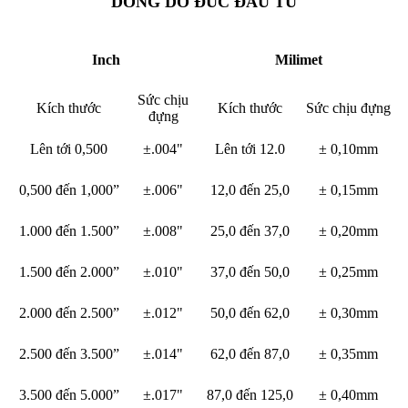
DỎNG DỠ ĐÚC ĐẦU TƯ
Inch
Milimet
Sức chịu
Kích thước
Kích thước
Sức chịu đựng
đựng
Lên tới 0,500
±.004"
Lên tới 12.0
± 0,10mm
0,500 đến 1,000”
±.006"
12,0 đến 25,0
± 0,15mm
1.000 đến 1.500”
±.008"
25,0 đến 37,0
± 0,20mm
1.500 đến 2.000”
±.010"
37,0 đến 50,0
± 0,25mm
2.000 đến 2.500”
±.012"
50,0 đến 62,0
± 0,30mm
2.500 đến 3.500”
±.014"
62,0 đến 87,0
± 0,35mm
3.500 đến 5.000”
±.017"
87,0 đến 125,0
± 0,40mm