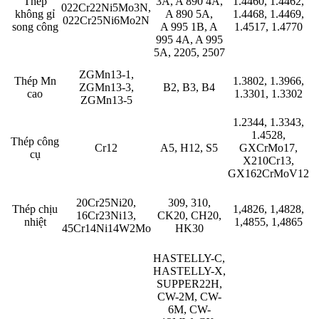
Thép
3A, A 890 4A,
1.4460, 1.4462,
022Cr22Ni5Mo3N,
không gỉ
A 890 5A,
1.4468, 1.4469,
022Cr25Ni6Mo2N
song công
A 995 1B, A
1.4517, 1.4770
995 4A, A 995
5A, 2205, 2507
ZGMn13-1,
Thép Mn
1.3802, 1.3966,
ZGMn13-3,
B2, B3, B4
cao
1.3301, 1.3302
ZGMn13-5
1.2344, 1.3343,
1.4528,
Thép công
Cr12
A5, H12, S5
GXCrMo17,
cụ
X210Cr13,
GX162CrMoV12
20Cr25Ni20,
309, 310,
Thép chịu
1,4826, 1,4828,
16Cr23Ni13,
CK20, CH20,
nhiệt
1,4855, 1,4865
45Cr14Ni14W2Mo
HK30
HASTELLY-C,
HASTELLY-X,
SUPPER22H,
CW-2M, CW-
6M, CW-