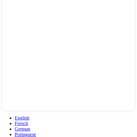
English
French
German
Portuguese