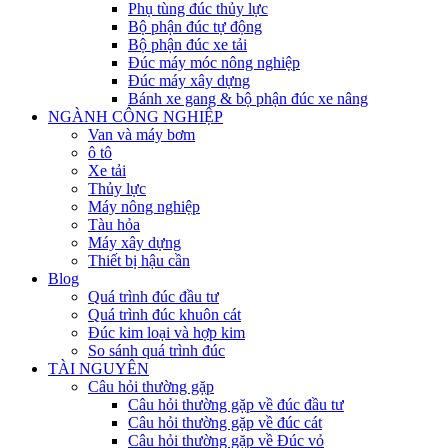
Phụ tùng đúc thủy lực
Bộ phận đúc tự động
Bộ phận đúc xe tải
Đúc máy móc nông nghiệp
Đúc máy xây dựng
Bánh xe gang & bộ phận đúc xe nâng
NGÀNH CÔNG NGHIỆP
Van và máy bơm
ô tô
Xe tải
Thủy lực
Máy nông nghiệp
Tàu hỏa
Máy xây dựng
Thiết bị hậu cần
Blog
Quá trình đúc đầu tư
Quá trình đúc khuôn cát
Đúc kim loại và hợp kim
So sánh quá trình đúc
TÀI NGUYÊN
Câu hỏi thường gặp
Câu hỏi thường gặp về đúc đầu tư
Câu hỏi thường gặp về đúc cát
Câu hỏi thường gặp về Đúc vỏ