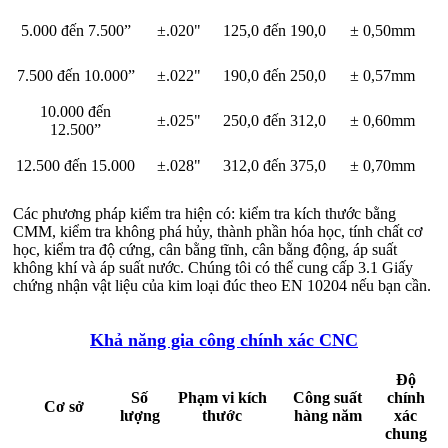
5.000 đến 7.500”
±.020"
125,0 đến 190,0
± 0,50mm
7.500 đến 10.000”
±.022"
190,0 đến 250,0
± 0,57mm
10.000 đến
±.025"
250,0 đến 312,0
± 0,60mm
12.500”
12.500 đến 15.000
±.028"
312,0 đến 375,0
± 0,70mm
Các phương pháp kiểm tra hiện có: kiểm tra kích thước bằng
CMM, kiểm tra không phá hủy, thành phần hóa học, tính chất cơ
học, kiểm tra độ cứng, cân bằng tĩnh, cân bằng động, áp suất
không khí và áp suất nước. Chúng tôi có thể cung cấp 3.1 Giấy
chứng nhận vật liệu của kim loại đúc theo EN 10204 nếu bạn cần.
Khả năng gia công chính xác CNC
Độ
Số
Phạm vi kích
Công suất
chính
Cơ sở
lượng
thước
hàng năm
xác
chung