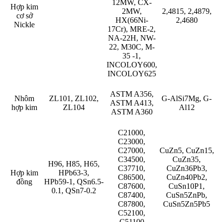
12MW, CX-
Hợp kim
2MW,
2,4815, 2,4879,
cơ sở
HX(66Ni-
2,4680
Nickle
17Cr), MRE-2,
NA-22H, NW-
22, M30C, M-
35 -1,
INCOLOY600,
INCOLOY625
ASTM A356,
Nhôm
ZL101, ZL102,
G-AlSi7Mg, G-
ASTM A413,
hợp kim
ZL104
Al12
ASTM A360
C21000,
C23000,
C27000,
CuZn5, CuZn15,
C34500,
CuZn35,
H96, H85, H65,
C37710,
CuZn36Pb3,
Hợp kim
HPb63-3,
C86500,
CuZn40Pb2,
đồng
HPb59-1, QSn6.5-
C87600,
CuSn10P1,
0.1, QSn7-0.2
C87400,
CuSn5ZnPb,
C87800,
CuSn5Zn5Pb5
C52100,
C51100