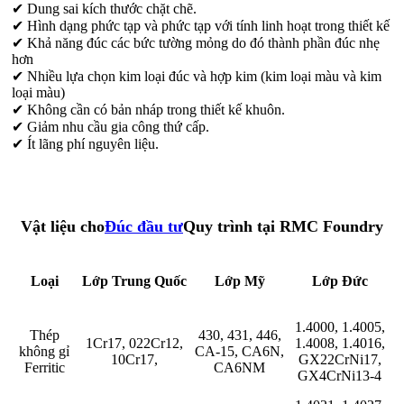
✔ Dung sai kích thước chặt chẽ.
✔ Hình dạng phức tạp và phức tạp với tính linh hoạt trong thiết kế
✔ Khả năng đúc các bức tường mỏng do đó thành phần đúc nhẹ
hơn
✔ Nhiều lựa chọn kim loại đúc và hợp kim (kim loại màu và kim
loại màu)
✔ Không cần có bản nháp trong thiết kế khuôn.
✔ Giảm nhu cầu gia công thứ cấp.
✔ Ít lãng phí nguyên liệu.
Vật liệu cho
Đúc đầu tư
Quy trình tại RMC Foundry
Loại
Lớp Trung Quốc
Lớp Mỹ
Lớp Đức
1.4000, 1.4005,
Thép
430, 431, 446,
1Cr17, 022Cr12,
1.4008, 1.4016,
không gỉ
CA-15, CA6N,
10Cr17,
GX22CrNi17,
Ferritic
CA6NM
GX4CrNi13-4