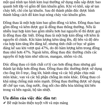
một quá trình tạo hình kim loại thường sử dụng mẫu sáp được bao
quanh bởi lớp vỏ gốm để làm khuôn gốm. Khi vỏ khô, sáp sẽ tan
chảy hết, chỉ còn lại khuôn. Sau đó thành phần đúc được hình
thành bằng cách đổ kim loại nóng chảy vào khuôn gốm.
Đồng thau là một hợp kim bao gồm đồng và kẽm. Đồng thau bao
gồm đồng và kẽm được gọi là đồng thau thông thường. Nếu là
nhiều loại hợp kim bao gồm nhiều hơn hai nguyên tố thì được gọi
là đồng thau đặc biệt. Đồng thau là một hợp kim đồng với kẽm là
nguyên tố chính. Khi hàm lượng kẽm tăng lên, độ bền và độ dẻo
của hợp kim tăng lên đáng kể, nhưng tính chất cơ học sẽ giảm
đáng kể sau khi vượt quá 47%, do đó hàm lượng kẽm trong đồng
thau nhỏ hơn 47%. Ngoài kẽm, đồng thau đúc thường chứa các
nguyên tố hợp kim như silicon, mangan, nhôm và chì.
Đúc đồng thau có tính chất cơ lý cao hơn đồng thau nhưng giá
thành lại thấp hơn đồng thau. Đồng thau đúc thường được sử dụng
cho ống lót ổ trục, ống lót, bánh răng và các bộ phận chịu mài
mòn khác, van và các bộ phận chống ăn mòn khác. Đồng thau có
khả năng chống mài mòn mạnh. Đồng thau thường được sử dụng
để chế tạo van, ống nước, ống nối cho điều hòa không khí bên
trong và bên ngoài, bộ tản nhiệt.
Ưu điểm của việc đúc đầu tư:
✔ Bề mặt hoàn thiện tuyệt vời và mịn màng