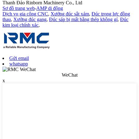
Thanh Đảo Rinborn Machinery Co., Ltd
Sơ đồ trang web
-
AMP di động
Dịch vụ gia công CNC
,
Xưởng đúc sắt xám
,
Đúc trọng lực đồng
thau
,
Xưởng đúc gang
,
Đúc sáp bị mất bằng thép không gỉ
,
Đúc
kim loại chính xác
,
Gửi email
whatsapp
WeChat
x