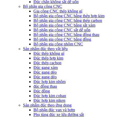
Đúc chân không sắt dễ uốn
Bộ phận gia công CNC
Gia công CNC thép không gỉ
Bộ phận gia công CNC bằng thép hợp kim
Bộ phận gia công CNC bằng thép carbon
Bộ phận gia công CNC bằng sắt xám
Bộ phận gia công CNC sắt dễ uốn
Bộ phận gia công CNC bằng đồng thau
Bộ phận gia công CNC bằng đồng
Bộ phận gia công nhôm CNC
Sản phẩm đúc theo vật liệu
Đúc thép không gỉ
Đúc thép hợp kim
Đúc thép cacbon
Đúc gang xám
Đúc gang dẻo
Đúc gang dẻo
Đúc hợp kim nhôm
đúc đồng thau
Đúc đồng
Đúc hợp kim coban
Đúc hợp kim niken
Sản phẩm đúc theo ứng dụng
Bộ phận đúc van và bơm
Phụ tùng đúc xe lửa đường sắt