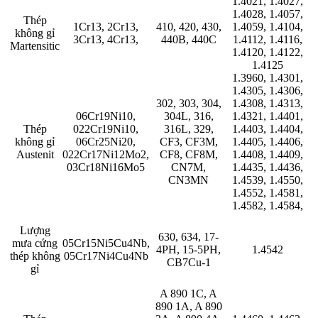
1.4021, 1.4027,
1.4028, 1.4057,
Thép
1Cr13, 2Cr13,
410, 420, 430,
1.4059, 1.4104,
không gỉ
3Cr13, 4Cr13,
440B, 440C
1.4112, 1.4116,
Martensitic
1.4120, 1.4122,
1.4125
1.3960, 1.4301,
1.4305, 1.4306,
302, 303, 304,
1.4308, 1.4313,
06Cr19Ni10,
304L, 316,
1.4321, 1.4401,
Thép
022Cr19Ni10,
316L, 329,
1.4403, 1.4404,
không gỉ
06Cr25Ni20,
CF3, CF3M,
1.4405, 1.4406,
Austenit
022Cr17Ni12Mo2,
CF8, CF8M,
1.4408, 1.4409,
03Cr18Ni16Mo5
CN7M,
1.4435, 1.4436,
CN3MN
1.4539, 1.4550,
1.4552, 1.4581,
1.4582, 1.4584,
Lượng
630, 634, 17-
mưa cứng
05Cr15Ni5Cu4Nb,
4PH, 15-5PH,
1.4542
thép không
05Cr17Ni4Cu4Nb
CB7Cu-1
gỉ
A 890 1C, A
890 1A, A 890